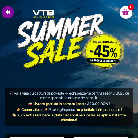
0
Vara vine cu capturi de poveste — echipează-te pentru sezonul 2026 cu
oferte speciale la articole de pescuit.
Livrare gratuita la comenzi peste
399.00 RON !
Comenzile cu
PackingExpress
au prioritate la împachetare !
+5% extra reducere la plata cu cardul,reducerea se aplică instant la
checkout!