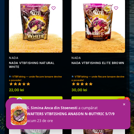
NADA
NADA
NADA VTBFISHING NATURAL
NADA VTBFISHING ELITE BROWN
WHITE
VTBFishing — unde fiecare lansare devine
VTBFishing — unde fiecare lansare devine
o poveste!
o poveste!
22,00
lei
30,00
lei
4
Adaugă în coș
Adaugă în coș
×
S. Simina Anca din Stoenesti
a cumpărat
>
WAFTERS VTBFISHING ANASON N-BUTYRIC 5/7/9
acum 23 de ore